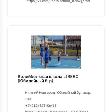
https://vk.com/libero.school_n.novgorod
Волейбольная школа LIBERO
(Юбилейный б-р)
Нижний Новгород, Юбилейный бульвар,
31А
+7 (912) 873-06-63
https://vk.com/libero.school_n.novgorod