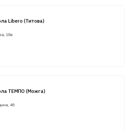
а Libero (Титова)
ва, 18в
ола ТЕМПО (Можга)
цына, 48
u