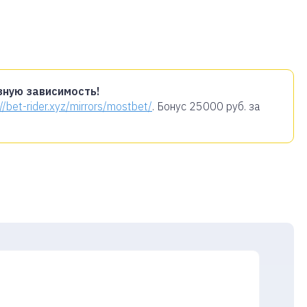
зную зависимость!
://bet-rider.xyz/mirrors/mostbet/
. Бонус
25000 руб.
за