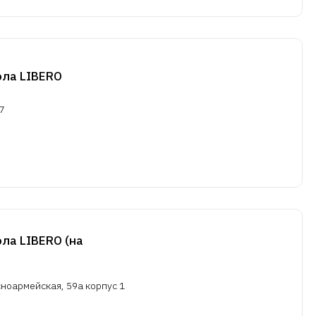
ола LIBERO
7
ла LIBERO (на
сноармейская, 59а корпус 1