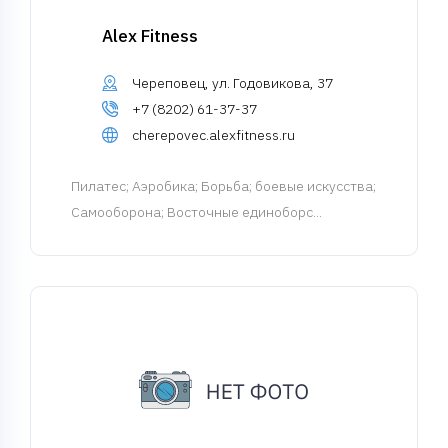
Alex Fitness
Череповец, ул. Годовикова, 37
+7 (8202) 61-37-37
cherepovec.alexfitness.ru
Пилатес
; Аэробика; Борьба; боевые искусства;
Самооборона; Восточные единоборс...