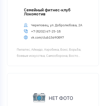
Семейный фитнес-клуб
Локомотив
Череповец, ул. Добролюбова, 2А
+7 (8202) 67-25-18
vk.com/club15690897
Пилатес
; Айкидо; Аэробика; Бокс; Борьба;
боевые искусства; Самооборона; Восто...