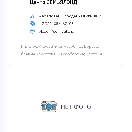
Центр СЕМЬЯЛЭНД
Череповец, Городецкая улица, 4
+7 921-054-62-03
vk.com/semjyaland
Пилатес
; Акробатика; Аэробика; Борьба;
боевые искусства; Самооборона; Восточн...