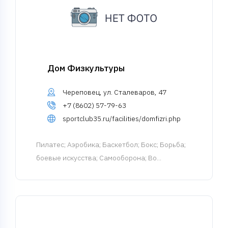
Дом Физкультуры
Череповец, ул. Сталеваров, 47
+7 (8602) 57-79-63
sportclub35.ru/facilities/domfizri.php
Пилатес
; Аэробика; Баскетбол; Бокс; Борьба;
боевые искусства; Самооборона; Во...