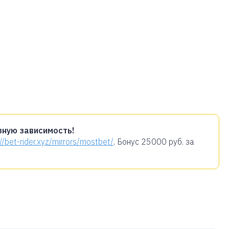
зную зависимость!
://bet-rider.xyz/mirrors/mostbet/
. Бонус
25000 руб.
за