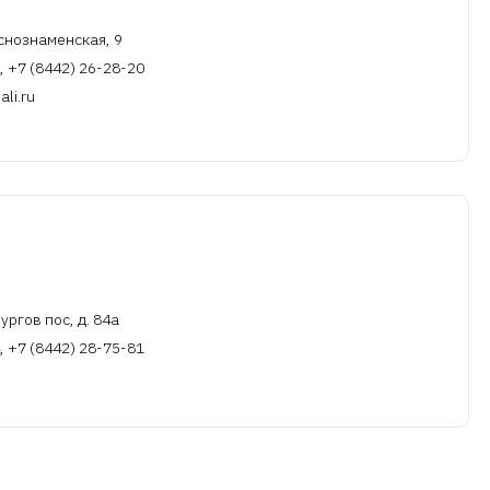
аснознаменская, 9
, +7 (8442) 26-28-20
li.ru
ргов пос, д. 84а
, +7 (8442) 28-75-81