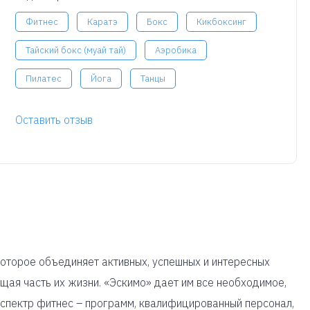
Фитнес
Каратэ
Бокс
Кикбоксинг
Тайский бокс (муай тай)
Аэробика
Пилатес
Йога
Танцы
Оставить отзыв
 которое объединяет активных, успешных и интересных
щая часть их жизни. «Эскимо» дает им все необходимое,
 спектр фитнес – программ, квалифицированный персонал,