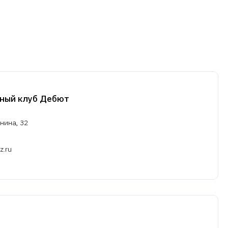
тный клуб Дебют
нина, 32
z.ru