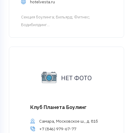
hotelvesta.ru
Cекция боулинга
; Бильярд; Фитнес;
Бодибилдинг...
Клуб Планета Боулинг
Самара, Московское ш., д. 81б
+7 (846) 979-67-77