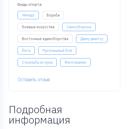
Виды спорта:
Айкидо
Борьба
боевые искусства
Самооборона
Восточные единоборства
Джиу-джитсу
Йога
Рукопашный бой
Стрельба из лука
Фехтование
Оставить отзыв
Подробная
информация