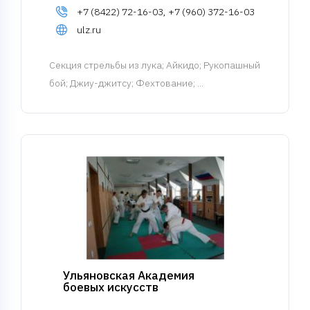
+7 (8422) 72-16-03, +7 (960) 372-16-03
ulz.ru
Cекция стрельбы из лука
; Айкидо; Рукопашный
бой; Джиу-джитсу; Фехтование; ...
Ульяновская Академия
боевых искусств