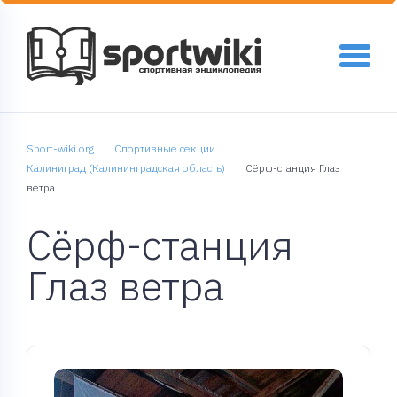
Sport-wiki.org
Спортивные секции
Калиниград (Калининградская область)
Сёрф-станция Глаз
ветра
Сёрф-станция
Глаз ветра