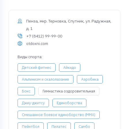
Пенза, мкр. Терновка, Спутник, ул. Радужная,
д. 1
+7 (8412) 99-99-00
otdoxni.com
Виды спорта:
Детский фитнес
Айкидо
Альпинизм и скалолазание
Аэробика
Бокс
Гимнастика оздоровительная
Джиу-джитсу
Единоборства
Смешанное боевое единоборство (MMA)
Пейнтбол
Пилатес
Самбо