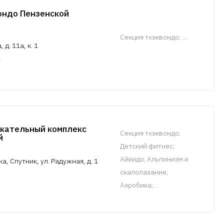
ондо Пензенской
Cекция тхэквондо
; ...
 д. 11а, к. 1
кательный комплекс
Cекция тхэквондо
;
й
Детский фитнес;
Айкидо; Альпинизм и
а, Спутник, ул. Радужная, д. 1
скалолазание;
Аэробика;...