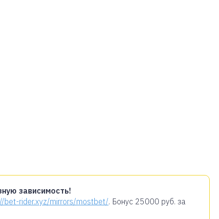
зную зависимость!
://bet-rider.xyz/mirrors/mostbet/
. Бонус
25000 руб.
за