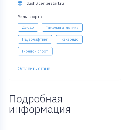
dush8.centerstart.ru
Виды спорта:
Дзюдо
Тяжелая атлетика
Пауэрлифтинг
Тхэквондо
Гиревой спорт
Оставить отзыв
Подробная
информация