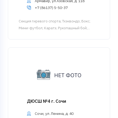
Армавир, ул.Азовская, д. 118
+7 (86137) 5-50-37
Cекция гиревого спорта
; Тхэквондо; Бокс;
Мини-футбол; Каратэ; Рукопашный бой;...
ДЮСШ №4 г. Сочи
Сочи, ул. Ленина, д. 40