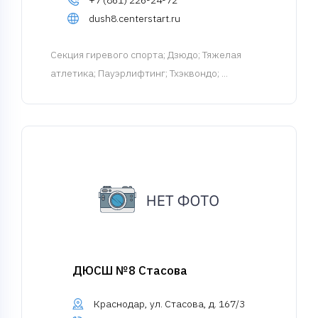
+7 (861) 226-24-72
dush8.centerstart.ru
Cекция гиревого спорта
; Дзюдо; Тяжелая
атлетика; Пауэрлифтинг; Тхэквондо; ...
ДЮСШ №8 Стасова
Краснодар, ул. Стасова, д. 167/3