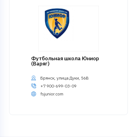
Футбольная школа Юниор
(Варяг)
Брянск, улица Дуки, 56В
+7 900-699-03-09
fsjunior.com