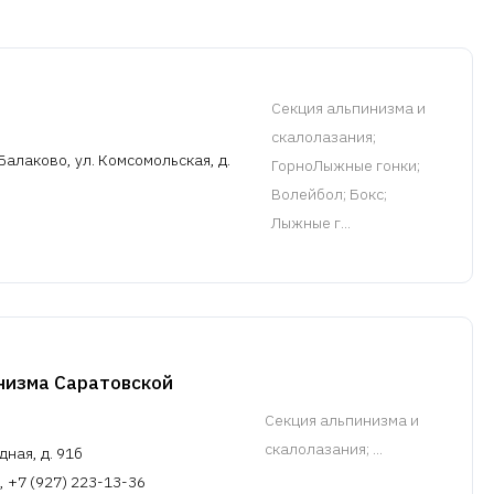
Cекция альпинизма и
скалолазания
;
Балаково, ул. Комсомольская, д.
ГорноЛыжные гонки;
Волейбол; Бокс;
Лыжные г...
низма Саратовской
Cекция альпинизма и
скалолазания
; ...
дная, д. 91б
, +7 (927) 223-13-36