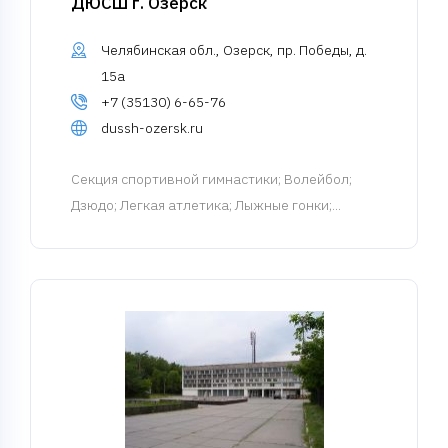
ДЮСШ г. Озерск
Челябинская обл., Озерск, пр. Победы, д.
15а
+7 (35130) 6-65-76
dussh-ozersk.ru
Cекция спортивной гимнастики
; Волейбол;
Дзюдо; Легкая атлетика; Лыжные гонки;...