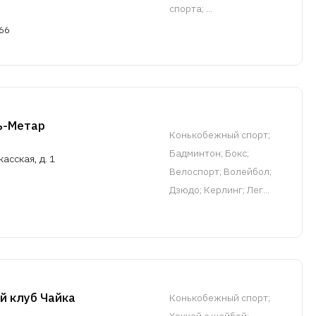
спорта
; ...
66
-Метар
Конькобежный спорт
;
Бадминтон; Бокс;
асская, д. 1
Велоспорт; Волейбол;
Дзюдо; Керлинг; Лег...
й клуб Чайка
Конькобежный спорт
;