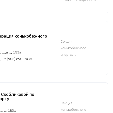
ерация конькобежного
Cекция
конькобежного
боды, д. 153а
спорта
; ...
, +7 (902) 890-94-60
 Скобликовой по
орту
Cекция
конькобежного
а, д. 183в