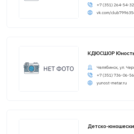
+7 (351) 264-54-32
vk.com/club799635
КДЮСШОР Юность
Челябинск, ул. Черк
+7 (351) 736-06-56
yunost-metar.ru
Детско-юношески