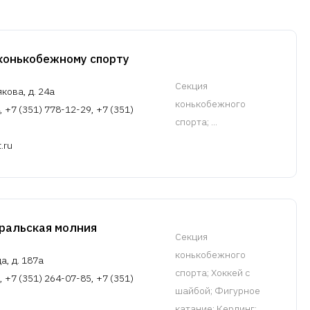
онькобежному спорту
Cекция
якова, д. 24а
конькобежного
, +7 (351) 778-12-29, +7 (351)
спорта
; ...
.ru
ральская молния
Cекция
конькобежного
а, д. 187а
спорта
; Хоккей с
, +7 (351) 264-07-85, +7 (351)
шайбой; Фигурное
катание; Керлинг; ...