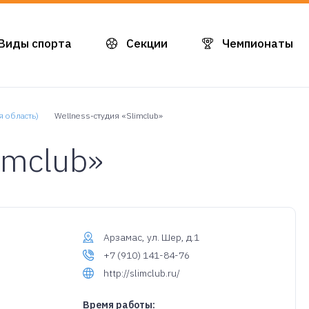
Виды спорта
Секции
Чемпионаты
 область)
Wellness-студия «Slimclub»
imclub»
Арзамас, ул. Шер, д.1
+7 (910) 141-84-76
http://slimclub.ru/
Время работы: