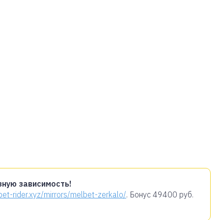
зную зависимость!
/bet-rider.xyz/mirrors/melbet-zerkalo/
. Бонус
49400 руб.