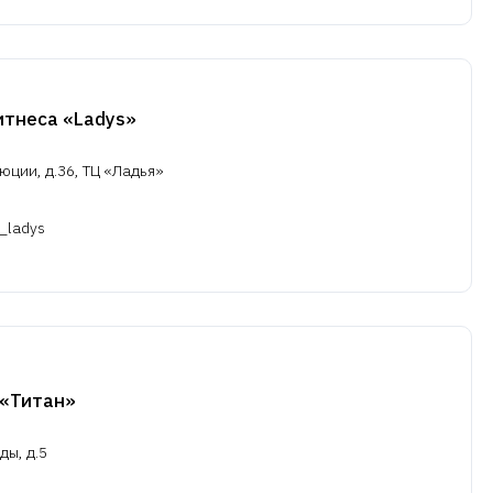
итнеса «Ladys»
юции, д.36, ТЦ «Ладья»
o_ladys
 «Титан»
ды, д.5