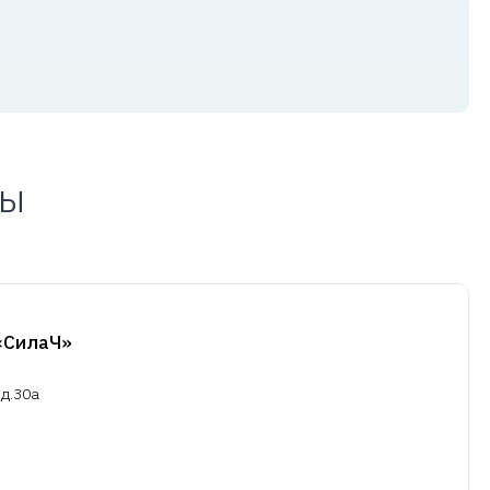
лы
«СилаЧ»
 д.30а