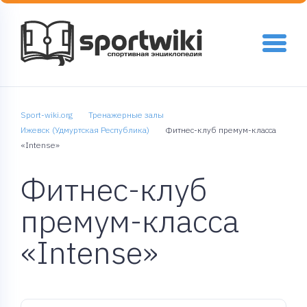
Sport-wiki.org
Тренажерные залы
Ижевск (Удмуртская Республика)
Фитнес-клуб премум-класса
«Intense»
Фитнес-клуб
премум-класса
«Intense»