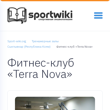
Sport-wiki.org
Тренажерные залы
Сыктывкар (Республика Коми)
Фитнес-клуб «Terra Nova»
Фитнес-клуб
«Terra Nova»