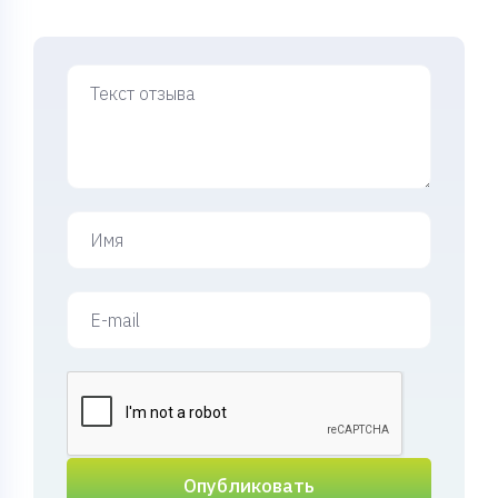
Опубликовать