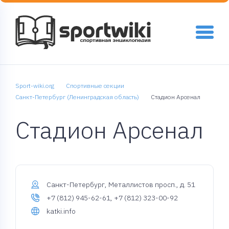
Sport-wiki.org
Спортивные секции
Санкт-Петербург (Ленинградская область)
Стадион Арсенал
Стадион Арсенал
Санкт-Петербург, Металлистов просп., д. 51
+7 (812) 945-62-61, +7 (812) 323-00-92
katki.info