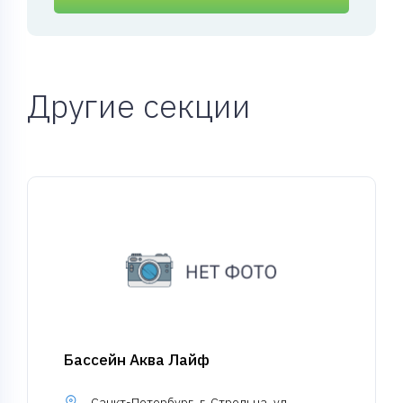
Другие секции
Бассейн Аква Лайф
Санкт-Петербург, г. Стрельна, ул.