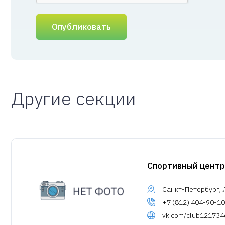
Опубликовать
Другие секции
Спортивный центр
Санкт-Петербург, Л
+7 (812) 404-90-10
vk.com/club121734