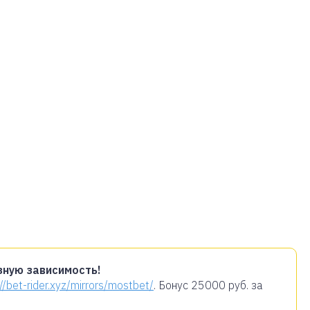
зную зависимость!
://bet-rider.xyz/mirrors/mostbet/
. Бонус
25000 руб.
за