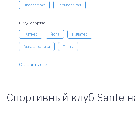
Чкаловская
Горьковская
Виды спорта:
Фитнес
Йога
Пилатес
Аквааэробика
Танцы
Оставить отзыв
Спортивный клуб Sante н