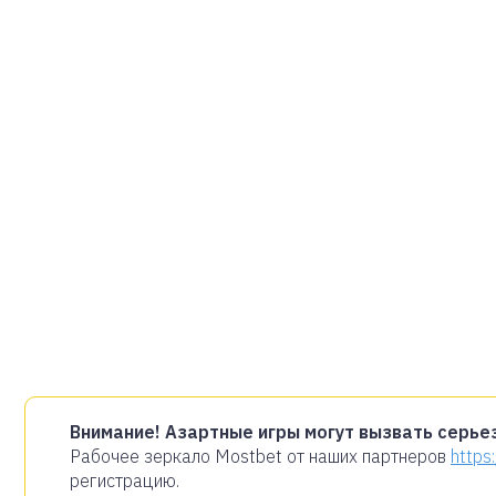
Внимание! Азартные игры могут вызвать серье
Рабочее зеркало Mostbet от наших партнеров
https
регистрацию.