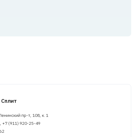
 Сплит
енинский пр-т, 108, к. 1
, +7 (911) 920-25-49
62