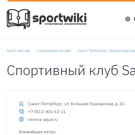
Sport-wiki.org
Спортивные секции
Санкт-Петербург (Ленинградская
Спортивный клуб Sa
Санкт-Петербург, ул. Большая Пушкарская, д. 20
+7 (812) 401-62-21
venera-aqua.ru
Ближайшее метро: