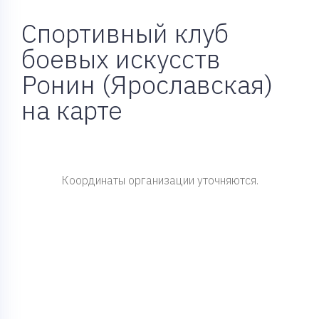
Спортивный клуб
боевых искусств
Ронин (Ярославская)
на карте
Координаты организации уточняются.