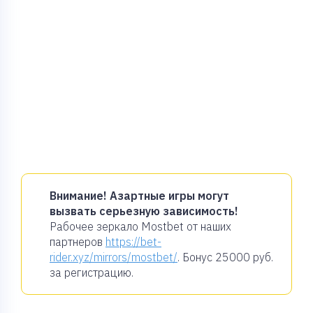
Внимание! Азартные игры могут
вызвать серьезную зависимость!
Рабочее зеркало Mostbet от наших
партнеров
https://bet-
rider.xyz/mirrors/mostbet/
. Бонус
25000 руб.
за регистрацию.