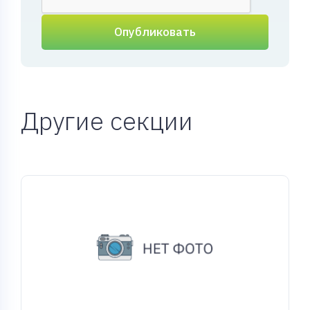
Опубликовать
Другие секции