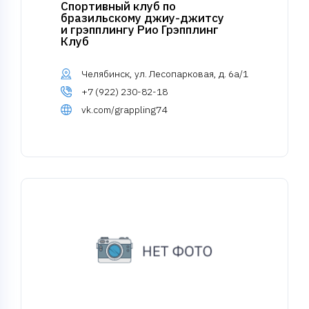
Спортивный клуб по
бразильскому джиу-джитсу
и грэпплингу Рио Грэпплинг
Клуб
Челябинск, ул. Лесопарковая, д. 6а/1
+7 (922) 230-82-18
vk.com/grappling74