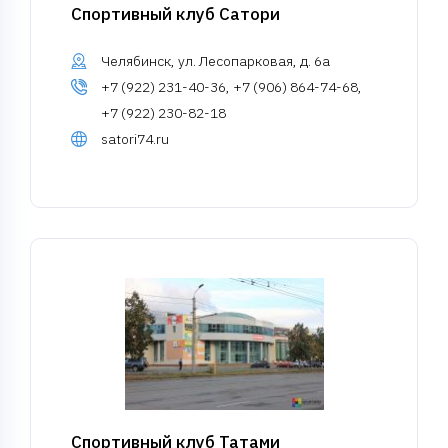
Спортивный клуб Сатори
Челябинск, ул. Лесопарковая, д. 6а
+7 (922) 231-40-36, +7 (906) 864-74-68,
+7 (922) 230-82-18
satori74.ru
Спортивный клуб Татами