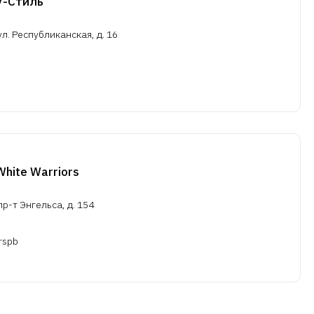
V-Стиль
л. Республиканская, д. 16
hite Warriors
р-т Энгельса, д. 154
rspb