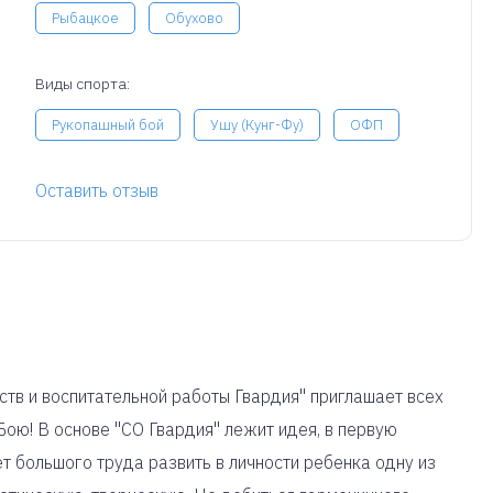
Рыбацкое
Обухово
Виды спорта:
Рукопашный бой
Ушу (Кунг-Фу)
ОФП
Оставить отзыв
тв и воспитательной работы Гвардия" приглашает всех
ою! В основе "СО Гвардия" лежит идея, в первую
ет большого труда развить в личности ребенка одну из