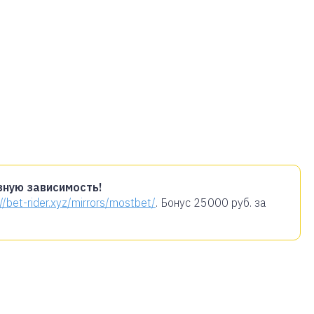
зную зависимость!
://bet-rider.xyz/mirrors/mostbet/
. Бонус
25000 руб.
за