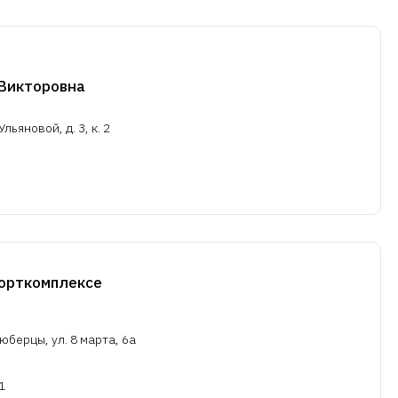
Викторовна
льяновой, д. 3, к. 2
орткомплексе
юберцы, ул. 8 марта, 6а
1