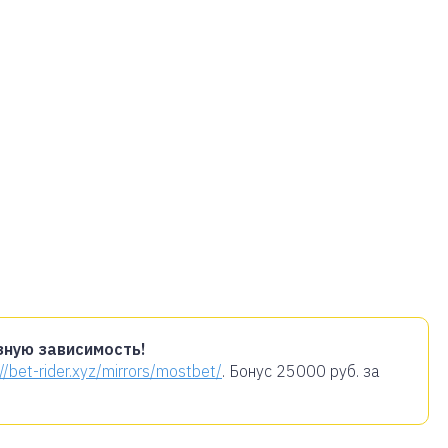
зную зависимость!
://bet-rider.xyz/mirrors/mostbet/
. Бонус
25000 руб.
за