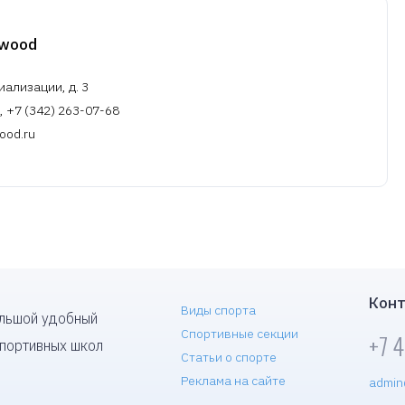
ywood
иализации, д. 3
, +7 (342) 263-07-68
ood.ru
Конт
Виды спорта
ольшой удобный
Спортивные секции
+7 
спортивных школ
Статьи о спорте
Реклама на сайте
admin