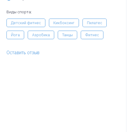
Виды спорта:
Детский фитнес
Кикбоксинг
Пилатес
Йога
Аэробика
Танцы
Фитнес
Оставить отзыв