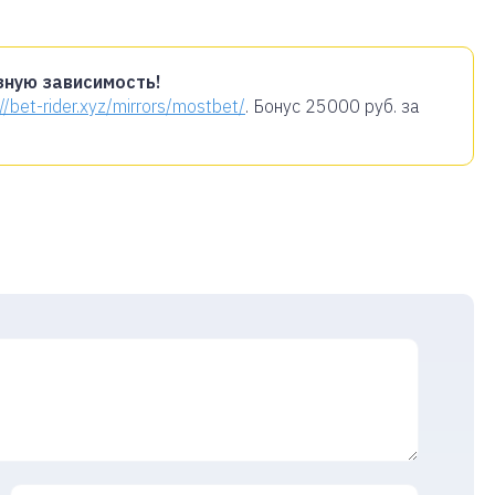
зную зависимость!
://bet-rider.xyz/mirrors/mostbet/
. Бонус
25000 руб.
за