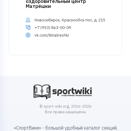
оздоровительный центр
Матрёшки
Новосибирск, Краснообск пос, д. 215
+7 (953) 863-00-09
vk.com/8matreshki
© sport-wiki.org, 2016-2026
Все права защищены
«СпортВики» - большой удобный каталог секций,