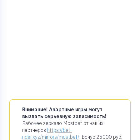
Внимание! Азартные игры могут
вызвать серьезную зависимость!
Рабочее зеркало Mostbet от наших
партнеров
https://bet-
rider.xyz/mirrors/mostbet/
. Бонус
25000 руб.