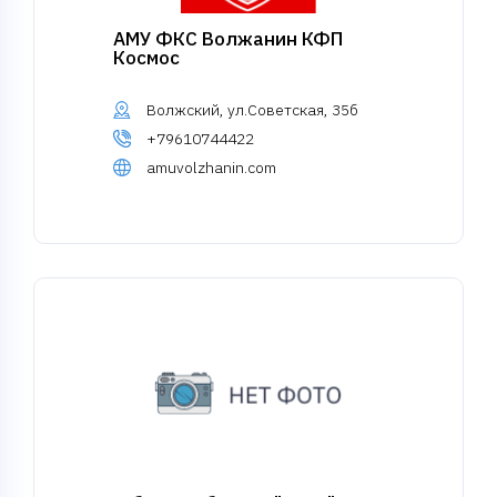
АМУ ФКС Волжанин КФП
Космос
Волжский, ул.Советская, 35б
+79610744422
amuvolzhanin.com