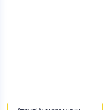
Внимание! Азартные игры могут