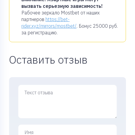
вызвать серьезную зависимость!
Рабочее зеркало Mostbet от наших
партнеров
https://bet-
rider.xyz/mirrors/mostbet/
. Бонус
25000 руб.
за регистрацию.
Оставить отзыв