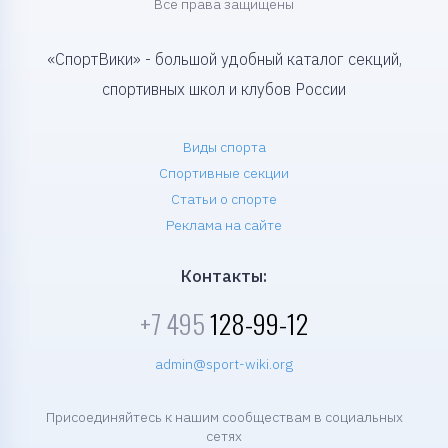
Все права защищены
«СпортВики» - большой удобный каталог секций,
спортивных школ и клубов России
Виды спорта
Спортивные секции
Статьи о спорте
Реклама на сайте
Контакты:
+7 495
128-99-12
admin@sport-wiki.org
Присоединяйтесь к нашим сообществам в социальных
сетях