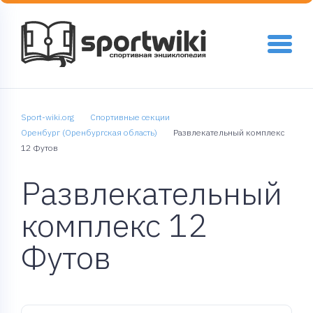
Sport-wiki.org
Спортивные секции
Оренбург (Оренбургская область)
Развлекательный комплекс
12 Футов
Развлекательный
комплекс 12
Футов