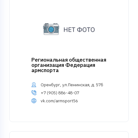
Региональная общественная
организация Федерация
армспорта
Оренбург, ул Ленинская, д. 57б
+7 (905) 886-48-07
vk.com/armsport56