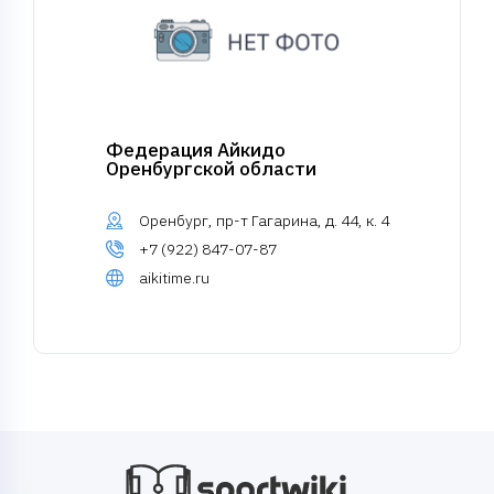
Федерация Айкидо
Оренбургской области
Оренбург, пр-т Гагарина, д. 44, к. 4
+7 (922) 847-07-87
aikitime.ru