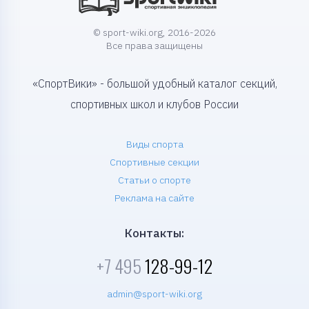
© sport-wiki.org, 2016-2026
Все права защищены
«СпортВики» - большой удобный каталог секций,
спортивных школ и клубов России
Виды спорта
Спортивные секции
Статьи о спорте
Реклама на сайте
Контакты:
+7 495
128-99-12
admin@sport-wiki.org