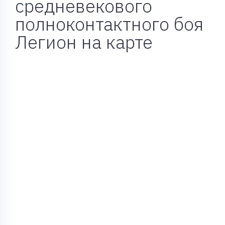
средневекового
полноконтактного боя
Легион на карте