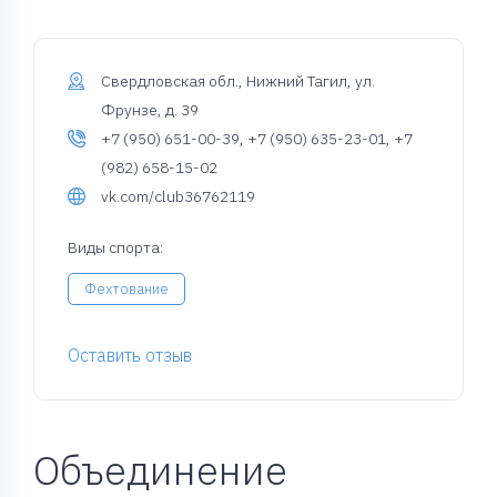
Свердловская обл., Нижний Тагил, ул.
Фрунзе, д. 39
+7 (950) 651-00-39, +7 (950) 635-23-01, +7
(982) 658-15-02
vk.com/club36762119
Виды спорта:
Фехтование
Оставить отзыв
Объединение