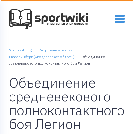
Sport-wiki.org
Спортивные секции
Екатеринбург (Свердловская область)
Объединение
средневекового полноконтактного боя Легион
Объединение
средневекового
полноконтактного
боя Легион