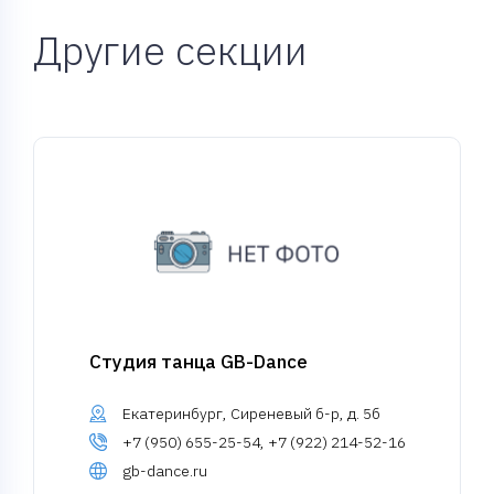
Другие секции
Студия танца GB-Dance
Екатеринбург, Сиреневый б-р, д. 5б
+7 (950) 655-25-54, +7 (922) 214-52-16
gb-dance.ru