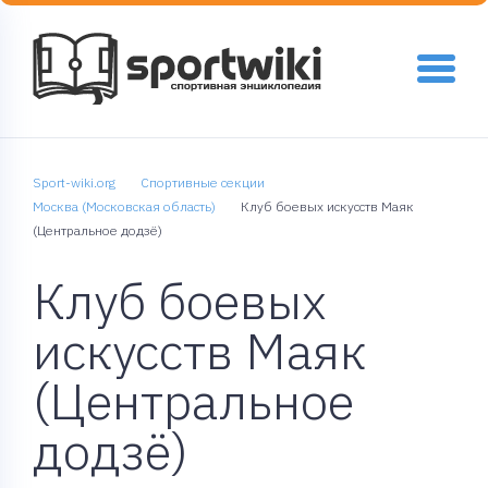
Sport-wiki.org
Спортивные секции
Москва (Московская область)
Клуб боевых искусств Маяк
(Центральное додзё)
Клуб боевых
искусств Маяк
(Центральное
додзё)