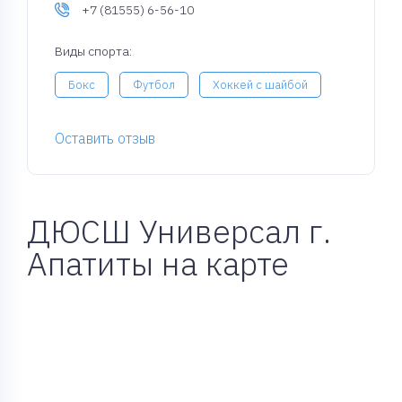
+7 (81555) 6-56-10
Виды спорта:
Бокс
Футбол
Хоккей с шайбой
Оставить отзыв
ДЮСШ Универсал г.
Апатиты на карте