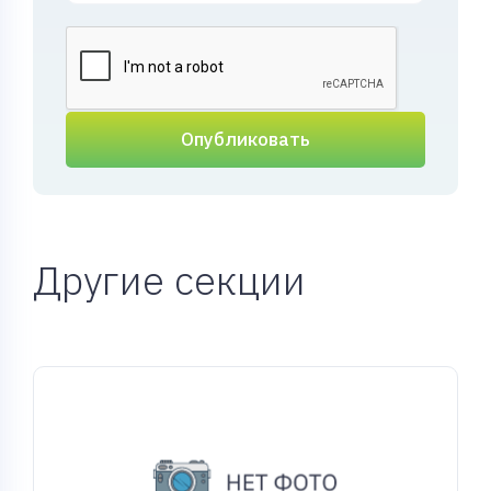
Опубликовать
Другие секции