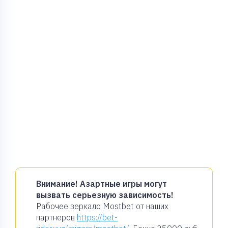
Внимание! Азартные игры могут
вызвать серьезную зависимость!
Рабочее зеркало Mostbet от наших
партнеров
https://bet-