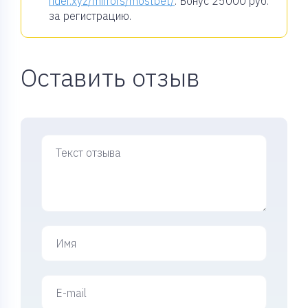
rider.xyz/mirrors/mostbet/
. Бонус
25000 руб.
за регистрацию.
Оставить отзыв