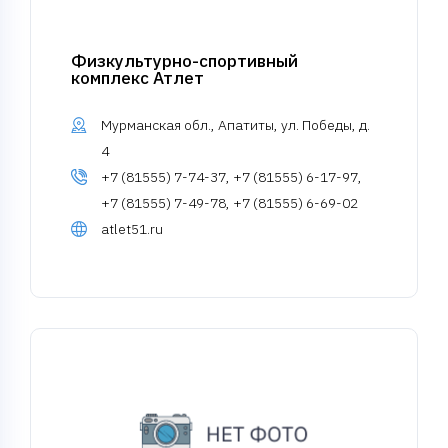
Физкультурно-спортивный
комплекс Атлет
Мурманская обл., Апатиты, ул. Победы, д.
4
+7 (81555) 7-74-37, +7 (81555) 6-17-97,
+7 (81555) 7-49-78, +7 (81555) 6-69-02
atlet51.ru