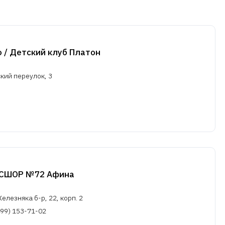
io / Детский клуб Платон
кий переулок, 3
u
СШОР №72 Афина
лезняка б-р, 22, корп. 2
499) 153-71-02