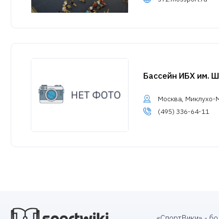
Бассейн ИБХ им. 
Москва, Миклухо-Ма
(495) 336-64-11
«СпортВики» - б