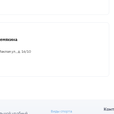
Шемякина
клая ул., д. 16/10
Конт
Виды спорта
ольшой удобный