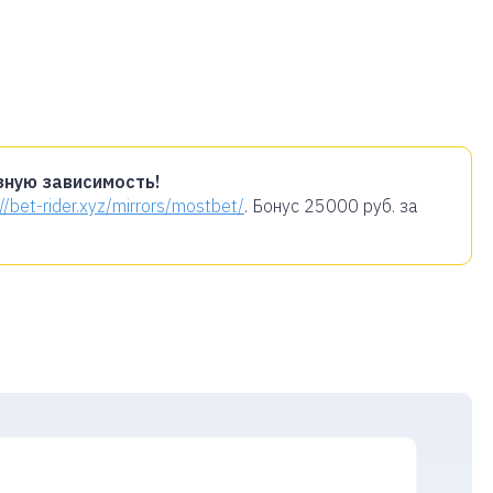
зную зависимость!
://bet-rider.xyz/mirrors/mostbet/
. Бонус
25000 руб.
за