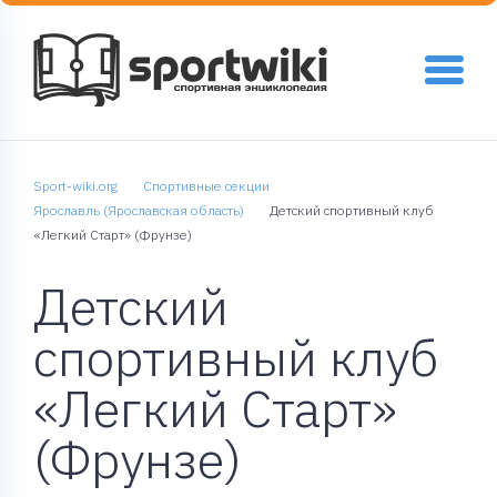
Sport-wiki.org
Спортивные секции
Ярославль (Ярославская область)
Детский спортивный клуб
«Легкий Старт» (Фрунзе)
Детский
спортивный клуб
«Легкий Старт»
(Фрунзе)