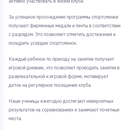
активно участвовать в жизни клуба.
За успешное прохождение программы спортсменки
получают фирменные медали и ленты в соответствии
с разрядом. Это позволяет отметить достижения и
поощрить усердие спортсменок.
Каждый ребенок по приходу на занятие получает
игровой дневник, что позволяет проводить занятия в
развлекательной и игровой форме, мотивирует
деток на регулярное посещение клуба.
Наши ученицы ежегодно достигают невероятных
результатов на соревнованиях и занимают почетные
места.