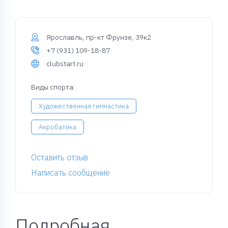
Ярославль, пр-кт Фрунзе, 39к2
+7 (931) 109-18-87
clubstart.ru
Виды спорта:
Художественная гимнастика
Акробатика
Оставить отзыв
Написать сообщение
Подробная