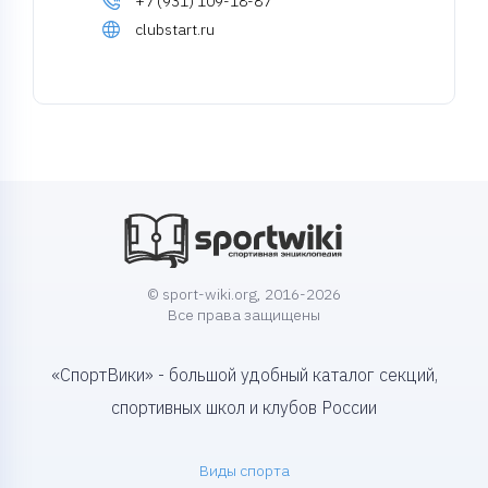
+7 (931) 109-18-87
clubstart.ru
© sport-wiki.org, 2016-2026
Все права защищены
«СпортВики» - большой удобный каталог секций,
спортивных школ и клубов России
Виды спорта