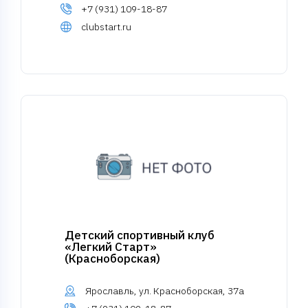
+7 (931) 109-18-87
clubstart.ru
Детский спортивный клуб
«Легкий Старт»
(Красноборская)
Ярославль, ул. Красноборская, 37а