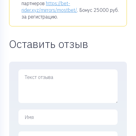
партнеров
https://bet-
rider.xyz/mirrors/mostbet/
. Бонус
25000 руб.
за регистрацию.
Оставить отзыв