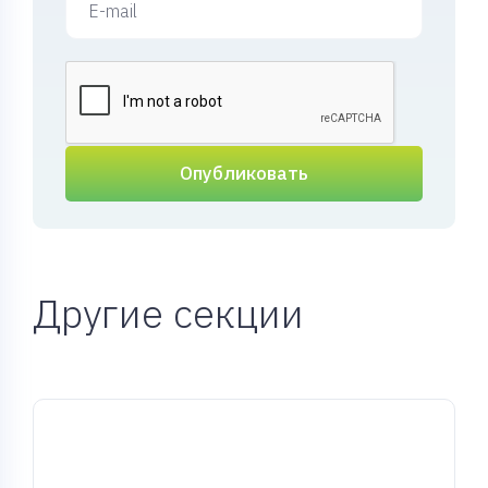
Опубликовать
Другие секции