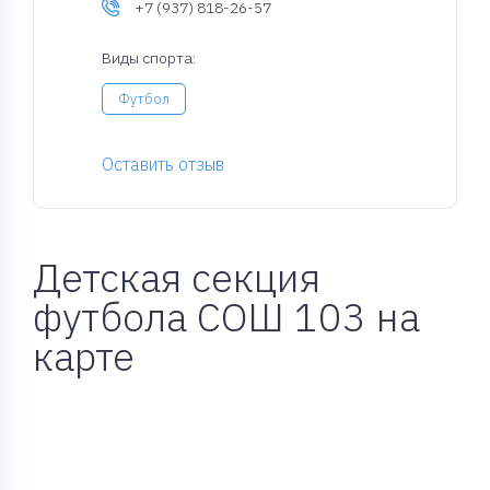
+7 (937) 818-26-57
Виды спорта:
Футбол
Оставить отзыв
Детская секция
футбола СОШ 103 на
карте