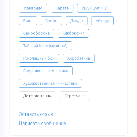
Тхэквондо
Каратэ
Ушу (Кунг-Фу)
Бокс
Самбо
Дзюдо
Айкидо
Самооборона
Кикбоксинг
Тайский бокс (муай тай)
Рукопашный бой
Акробатика
Спортивная гимнастика
Художественная гимнастика
Детские танцы
Стретчинг
Оставить отзыв
Написать сообщение