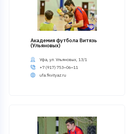
Академия футбола Витязь
(Ульяновых)
Уфа, ул. Ульяновых, 13/1
+7 (917) 753‒06‒11
ufa.fkvityaz.ru