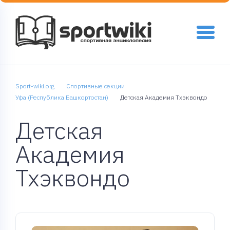
Sport-wiki.org
Спортивные секции
Уфа (Республика Башкортостан)
Детская Академия Тхэквондо
Детская
Академия
Тхэквондо