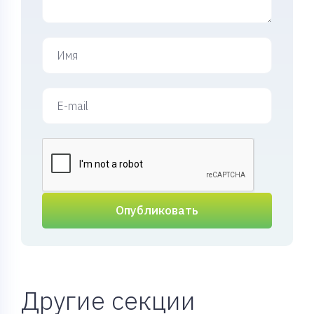
Опубликовать
Другие секции