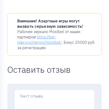
Внимание! Азартные игры могут
вызвать серьезную зависимость!
Рабочее зеркало Mostbet от наших
партнеров
https://bet-
rider.xyz/mirrors/mostbet/
. Бонус
25000 руб.
за регистрацию.
Оставить отзыв