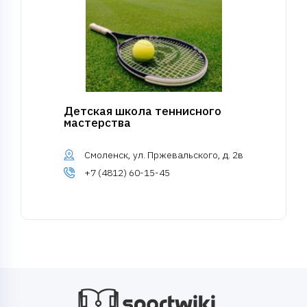
Детская школа теннисного
мастерства
Смоленск, ул. Пржевальского, д. 2в
+7 (4812) 60-15-45