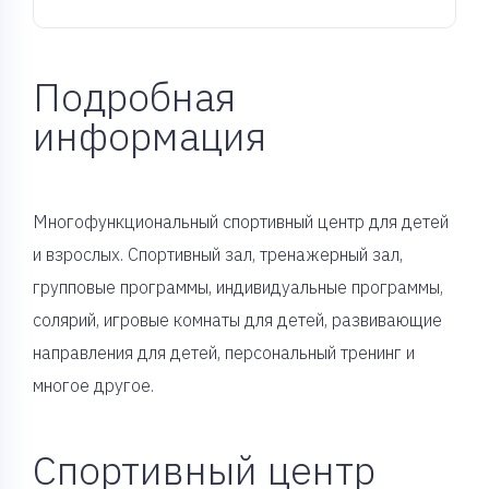
Подробная
информация
Многофункциональный спортивный центр для детей
и взрослых. Спортивный зал, тренажерный зал,
групповые программы, индивидуальные программы,
солярий, игровые комнаты для детей, развивающие
направления для детей, персональный тренинг и
многое другое.
Cпортивный центр