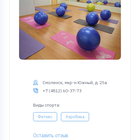
Смоленск, мкр-н Южный, д. 25а
+7 (4812) 60-37-73
Виды спорта:
Фитнес
Аэробика
Оставить отзыв