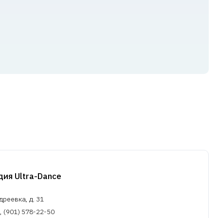
ия Ultra-Dance
дреевка, д. 31
, (901) 578-22-50