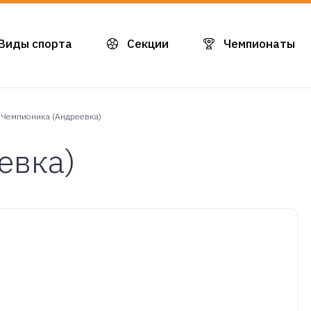
Виды спорта
Секции
Чемпионаты
Чемпионика (Андреевка)
евка)