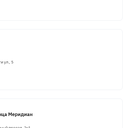
 ул., 5
нца Меридиан
ный проезд, 2к1