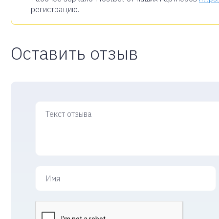
регистрацию.
Оставить отзыв