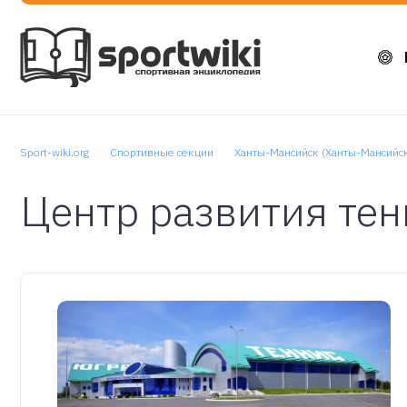
Sport-wiki.org
Спортивные секции
Ханты-Мансийск (Ханты-Мансийс
Центр развития тен