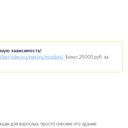
зную зависимость!
://bet-rider.xyz/mirrors/mostbet/
. Бонус
25000 руб.
за
кции для взрослых, просто снесиие это здание