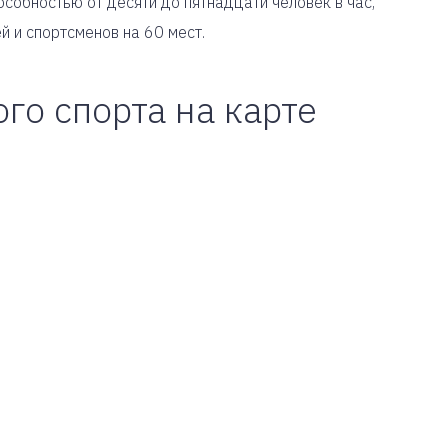
собностью от десяти до пятнадцати человек в час,
й и спортсменов на 60 мест.
го спорта на карте