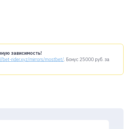
зную зависимость!
://bet-rider.xyz/mirrors/mostbet/
. Бонус
25000 руб.
за