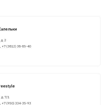
Капельки
 д. 2
, +7 (3812) 38-85-40
eestyle
 д. 7/1
, +7 (950) 334-35-93