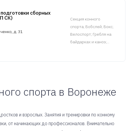
 подготовки сборных
П СК)
Cекция конного
спорта
; Бобслей; Бокс;
ченко, д. 31
Велоспорт; Гребля на
байдарках и каноэ;...
ного спорта в Воронеже
ростков и взрослых. Занятия и тренировки по конному
вки, от начинающих до профессионалов. Внимательно