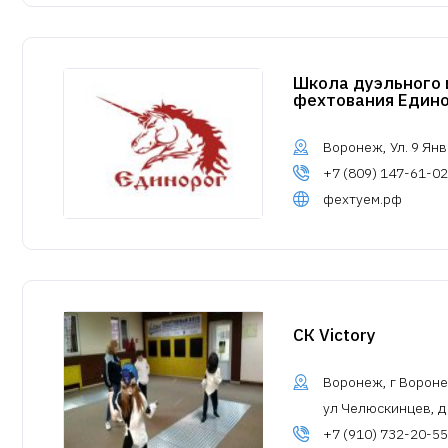
Школа дуэльного 
фехтования Един
Воронеж, Ул. 9 Янв
+7 (809) 147-61-02
фехтуем.рф
СК Victory
Воронеж, г Вороне
ул Челюскинцев, д
+7 (910) 732-20-55