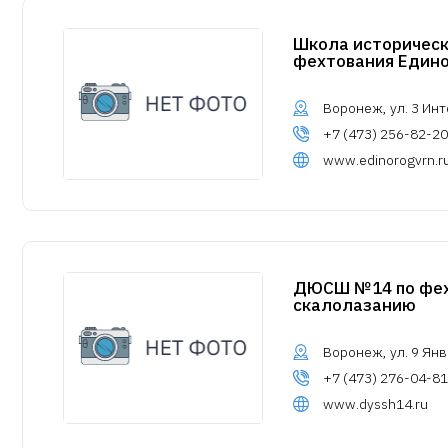
Школа историческ
фехтования Един
Воронеж, ул. 3 Инт
+7 (473) 256-82-20
www.edinorogvrn.r
ДЮСШ №14 по фех
скалолазанию
Воронеж, ул. 9 Янв
+7 (473) 276-04-81
www.dyssh14.ru