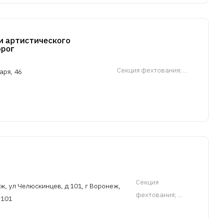
и артистического
орог
Cекция фехтования
; ...
аря, 46
Cекция
ж, ул Челюскинцев, д 101, г Воронеж,
фехтования
; ...
 101