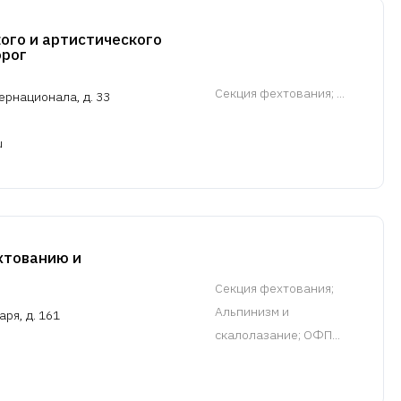
ого и артистического
орог
Cекция фехтования
; ...
ернационала, д. 33
u
тованию и
Cекция фехтования
;
Альпинизм и
аря, д. 161
скалолазание; ОФП...