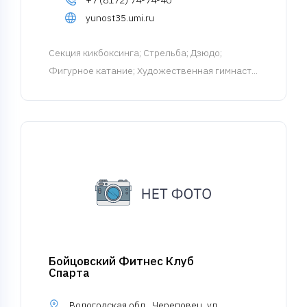
+7 (8172) 74-74-40
yunost35.umi.ru
Cекция кикбоксинга
; Стрельба; Дзюдо;
Фигурное катание; Художественная гимнаст...
Бойцовский Фитнес Клуб
Спарта
Вологодская обл., Череповец, ул.