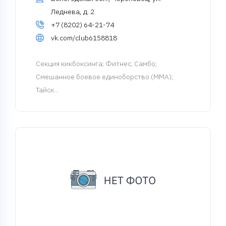
Леднева, д. 2
+7 (8202) 64-21-74
vk.com/club6158818
Cекция кикбоксинга
; Фитнес; Самбо;
Смешанное боевое единоборство (MMA);
Тайск...