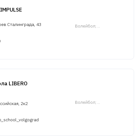
 IMPULSE
роев Сталинграда, 43
Волейбол
; ...
u
ола LIBERO
Волейбол
; ...
ссийская, 2к2
ro_school_volgograd