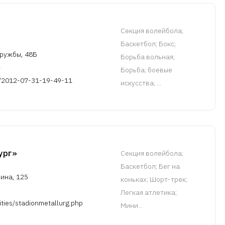
Cекция волейбола
;
Баскетбол; Бокс;
Дружбы, 48Б
Борьба вольная;
Борьба; боевые
p/2012-07-31-19-49-11
искусства; ...
ург»
Cекция волейбола
;
Баскетбол; Бег на
нина, 125
коньках; Шорт-трек;
Легкая атлетика;
lities/stadionmetallurg.php
Мини...