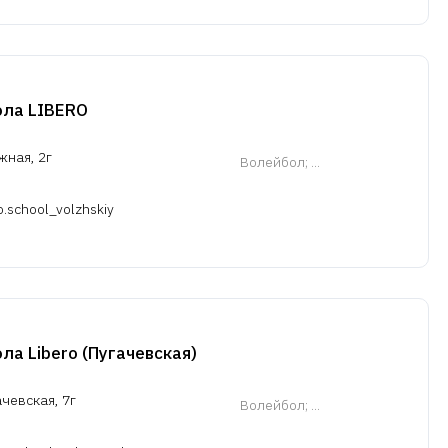
ола LIBERO
жная, 2г
Волейбол
; ...
ro.school_volzhskiy
а Libero (Пугачевская)
ачевская, 7г
Волейбол
; ...