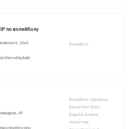
Р по волейболу
яковского, 11к1
Волейбол
; ...
te/chervolleyball
Волейбол
; Аэробика;
Баскетбол; Бокс;
алеваров, 47
Борьба; боевые
искусства;
ities/domfizri.php