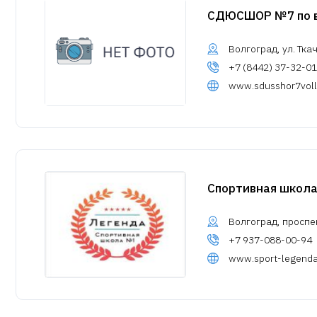
СДЮСШОР №7 по 
Волгоград, ул. Ткач
+7 (8442) 37-32-01
www.sdusshor7volle
Спортивная школа
Волгоград, проспек
+7 937-088-00-94
www.sport-legenda