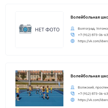
Волейбольная шко
Волгоград, Ухтомс
+7 (912) 873-06-63
https://vk.com/libe
Волейбольная шк
Волжский, проспек
+7 (912) 873-06-63
https://vk.com/libe