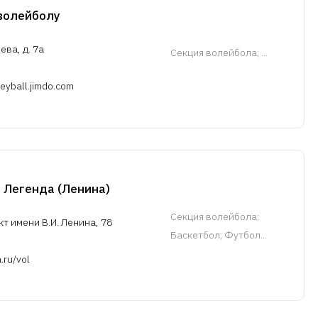
волейболу
ева, д. 7а
Cекция волейбола
; ...
yball.jimdo.com
 Легенда (Ленина)
Cекция волейбола
;
т имени В.И. Ленина, 78
Баскетбол; Футбол...
.ru/vol