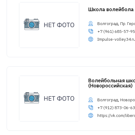
Школа волейбола
Волгоград, Пр. Ге
+7 (961) 685-57-95
Impulse-volley34.r
Волейбольная шк
(Новороссийская)
Волгоград, Новоро
+7 (912) 873-06-63
https://vk.com/libe