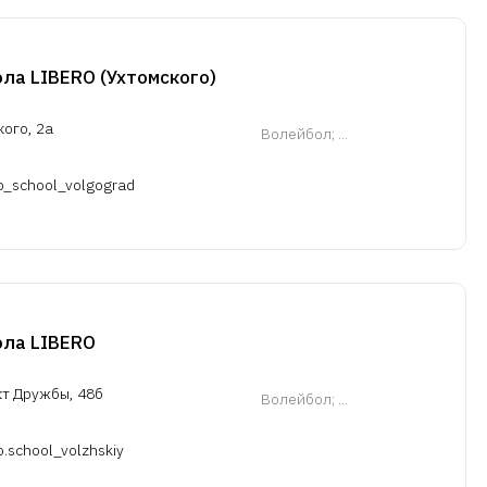
ла LIBERO (Ухтомского)
кого, 2а
Волейбол
; ...
ro_school_volgograd
ола LIBERO
т Дружбы, 48б
Волейбол
; ...
ro.school_volzhskiy