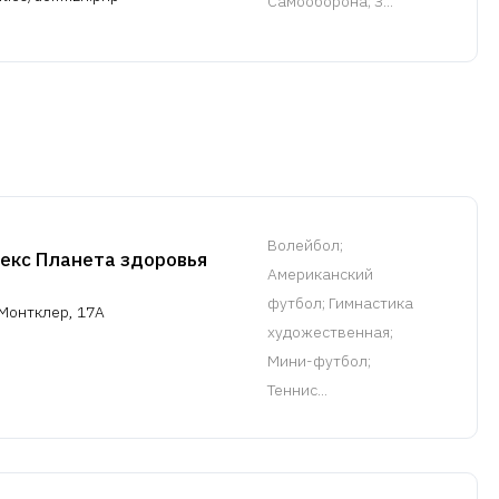
Самооборона; З...
Волейбол
;
екс Планета здоровья
Американский
футбол; Гимнастика
Монтклер, 17А
художественная;
Мини-футбол;
Теннис...