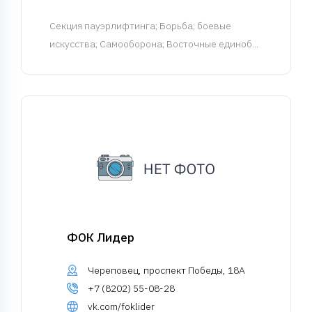
Cекция пауэрлифтинга
; Борьба; боевые
искусства; Самооборона; Восточные единоб...
ФОК Лидер
Череповец, проспект Победы, 18А
+7 (8202) 55-08-28
vk.com/foklider