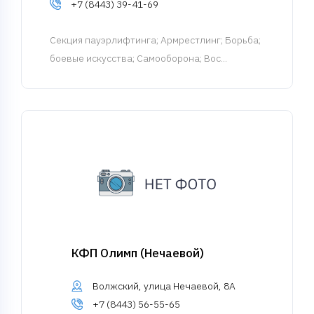
+7 (8443) 39-41-69
Cекция пауэрлифтинга
; Армрестлинг; Борьба;
боевые искусства; Самооборона; Вос...
КФП Олимп (Нечаевой)
Волжский, улица Нечаевой, 8А
+7 (8443) 56-55-65