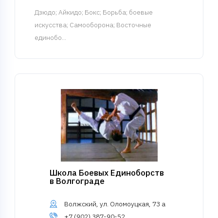
Дзюдо
; Айкидо; Бокс; Борьба; боевые
искусства; Самооборона; Восточные
единобо...
Школа Боевых Единоборств
в Волгограде
Волжский, ул. Оломоуцкая, 73 а
+7 (902) 387-90-52