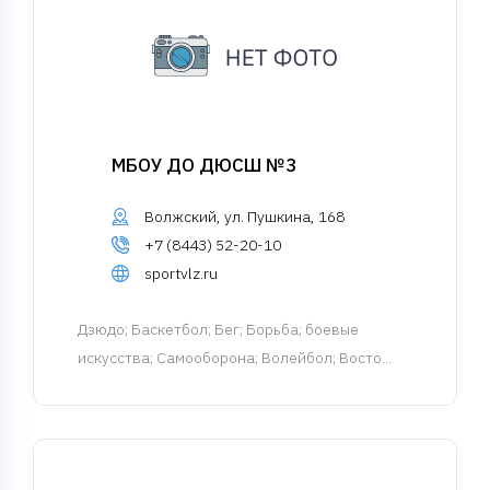
МБОУ ДО ДЮСШ №3
Волжский, ул. Пушкина, 168
+7 (8443) 52-20-10
sportvlz.ru
Дзюдо
; Баскетбол; Бег; Борьба; боевые
искусства; Самооборона; Волейбол; Восто...