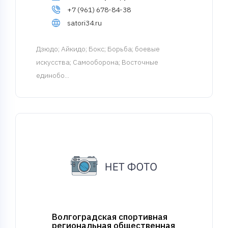
+7 (961) 678-84-38
satori34.ru
Дзюдо
; Айкидо; Бокс; Борьба; боевые
искусства; Самооборона; Восточные
единобо...
Волгоградская спортивная
региональная общественная