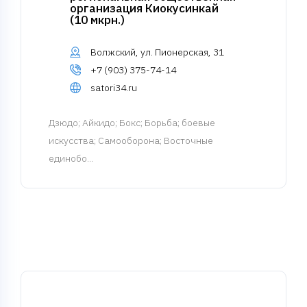
организация Киокусинкай
(10 мкрн.)
Волжский, ул. Пионерская, 31
+7 (903) 375-74-14
satori34.ru
Дзюдо
; Айкидо; Бокс; Борьба; боевые
искусства; Самооборона; Восточные
единобо...