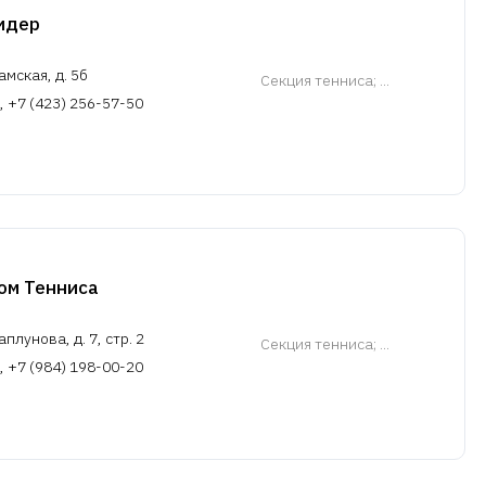
идер
амская, д. 5б
Cекция тенниса
; ...
, +7 (423) 256-57-50
ом Тенниса
плунова, д. 7, стр. 2
Cекция тенниса
; ...
, +7 (984) 198-00-20