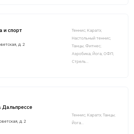
 и спорт
Теннис
; Каратэ;
Настольный теннис;
ветская, д. 2
Танцы; Фитнес;
Аэробика; Йога; ОФП;
Стрель...
а Дальпрессе
Теннис
; Каратэ; Танцы;
оветская, д. 2
Йога...