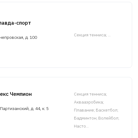
лавда-спорт
Cекция тенниса
; ...
непровская, д. 100
екс Чемпион
Cекция тенниса
;
Аквааэробика;
Партизанский, д. 44, к. 5
Плавание; Баскетбол;
Бадминтон; Волейбол;
Насто...