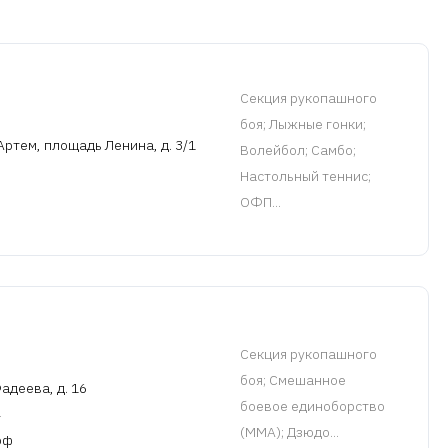
Cекция рукопашного
боя
; Лыжные гонки;
Артем, площадь Ленина, д. 3/1
Волейбол; Самбо;
Настольный теннис;
ОФП...
Cекция рукопашного
боя
; Смешанное
адеева, д. 16
боевое единоборство
(MMA); Дзюдо...
рф