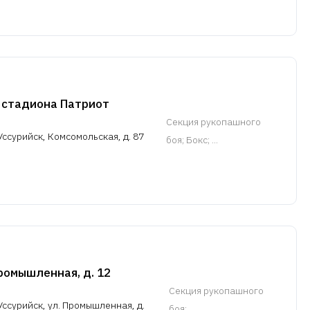
 стадиона Патриот
Cекция рукопашного
ссурийск, Комсомольская, д. 87
боя
; Бокс; ...
ромышленная, д. 12
Cекция рукопашного
Уссурийск, ул. Промышленная, д.
боя
; ...