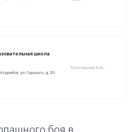
азовательная школа
Рукопашный бой
; ...
ссурийск, ул. Горького, д. 20
опашного боя в